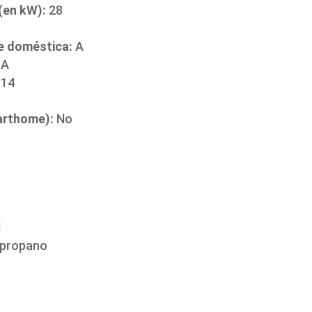
(en kW):
28
te doméstica:
A
A
14
arthome):
No
d
 propano