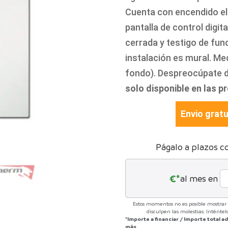
Cuenta con encendido el
pantalla de control digi
cerrada y testigo de fun
instalación es mural. Med
fondo). Despreocúpate de 
solo disponible en las p
Envio gratu
Págalo a plazos c
€*
al mes en
Estos momentos no es posible mostrar l
disculpen las molestias. Inténte
*Importe a financiar
/
Importe total 
más