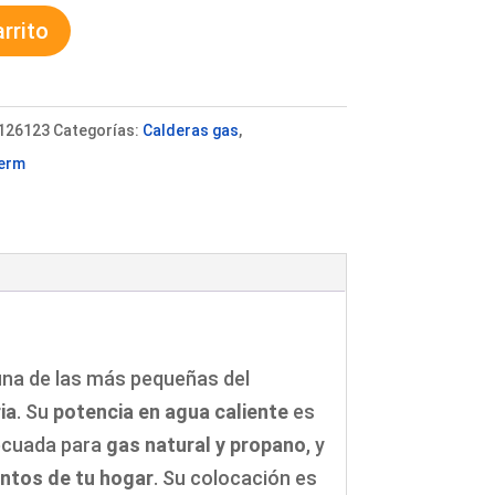
arrito
126123
Categorías:
Calderas gas
,
erm
 una de las más pequeñas del
ia
. Su
potencia en agua caliente
es
decuada para
gas natural y propano
, y
untos de tu hogar
. Su colocación es