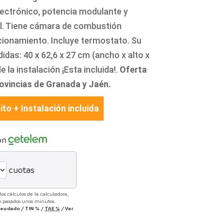
ectrónico, potencia modulante y
tal. Tiene cámara de combustión
cionamiento. Incluye termostato. Su
idas: 40 x 62,6 x 27 cm (ancho x alto x
la instalación ¡Esta incluida!.
Oferta
rovincias de Granada y Jaén.
ito + Instalación incluida
on
cuotas
os cálculos de la calculadora,
lo pasados unos minutos.
adeudado
/
TIN
%
/
TAE
%
/
Ver