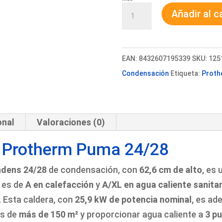
Caldera
Añadir al c
Protherm
Puma
24/28
EAN:
8432607195339
SKU:
125
+
Condensación
Etiqueta:
Proth
instalación
cantidad
onal
Valoraciones (0)
a Protherm Puma 24/28
ndens 24/28
de condensación, con
62,6 cm de alto
, es
es de
A en calefacción
y
A/XL en agua caliente sanitar
. Esta caldera, con
25,9 kW de potencia nominal
, es a
es de
más de 150 m²
y proporcionar agua caliente a
3 p