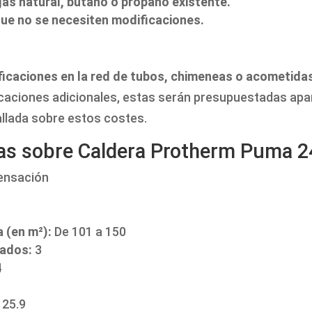
 gas natural, butano o propano existente.
que no se necesiten modificaciones.
ficaciones en la red de tubos, chimeneas o acometida
aciones adicionales, estas serán presupuestadas apar
llada sobre estos costes.
cas sobre Caldera Protherm Puma 2
ensación
a (en m²):
De 101 a 150
dados:
3
4
25.9