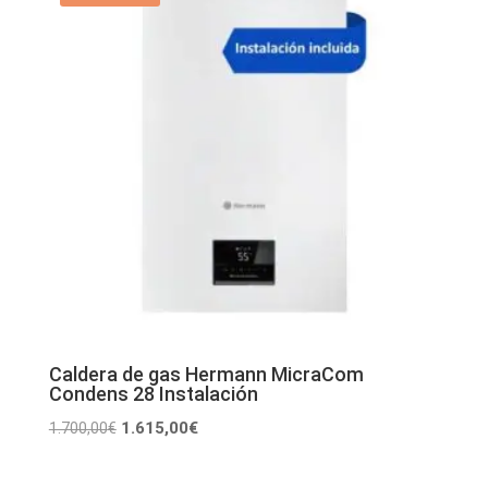
Caldera de gas Hermann MicraCom
Condens 28 Instalación
El
El
1.615,00
€
1.700,00
€
precio
precio
original
actual