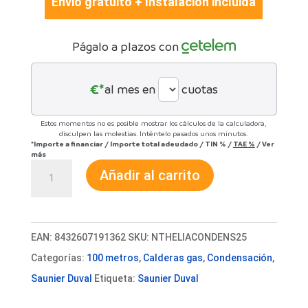
Envio gratuito + Instalación incluida
Págalo a plazos con
€*
al mes en
cuotas
Estos momentos no es posible mostrar los cálculos de la calculadora,
disculpen las molestias. Inténtelo pasados unos minutos.
*Importe a financiar
/
Importe total adeudado
/
TIN
%
/
TAE
%
/
Ver
más
Caldera
Añadir al carrito
de
gas
Saunier
EAN:
8432607191362
SKU:
NTHELIACONDENS25
Duval
Categorías:
100 metros
,
Calderas gas
,
Condensación
,
Thelia
Saunier Duval
Etiqueta:
Saunier Duval
Condens