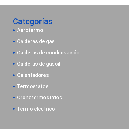
era:
es:
1.700,00€.
1.615,00€.
Categorías
Aerotermo
Calderas de gas
Calderas de condensación
Calderas de gasoil
Calentadores
Termostatos
Cronotermostatos
Termo eléctrico