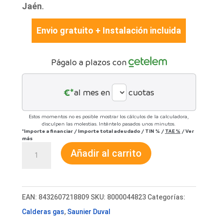
Jaén
.
Envio gratuito + Instalación incluida
Págalo a plazos con
€*
al mes en
cuotas
Estos momentos no es posible mostrar los cálculos de la calculadora,
disculpen las molestias. Inténtelo pasados unos minutos.
*Importe a financiar
/
Importe total adeudado
/
TIN
%
/
TAE
%
/
Ver
más
Caldera
Añadir al carrito
Saunier
Duval
ThemaTek
EAN:
8432607218809
SKU:
8000044823
Categorías:
Condens
Calderas gas
,
Saunier Duval