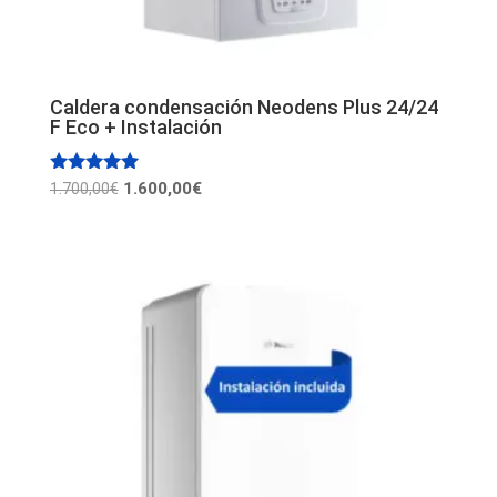
Caldera condensación Neodens Plus 24/24
F Eco + Instalación
El
El
Valorado
1.600,00
€
1.700,00
€
con
precio
precio
5.00
de 5
original
actual
era:
es:
1.700,00€.
1.600,00€.