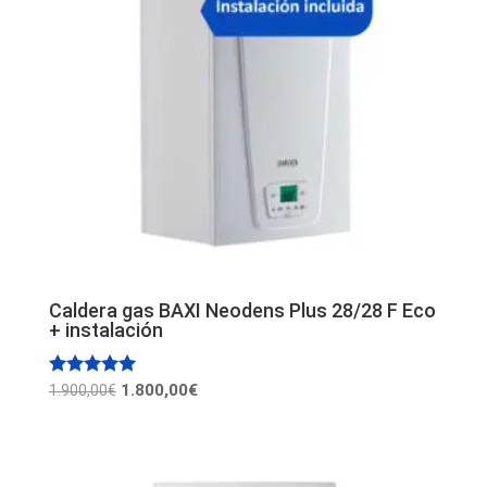
Caldera gas BAXI Neodens Plus 28/28 F Eco
+ instalación
El
El
Valorado
1.800,00
€
1.900,00
€
con
precio
precio
5.00
de 5
original
actual
era:
es: