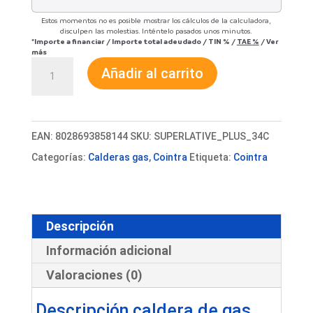
Estos momentos no es posible mostrar los cálculos de la calculadora,
disculpen las molestias. Inténtelo pasados unos minutos.
*Importe a financiar
/
Importe total adeudado
/
TIN
%
/
TAE
%
/
Ver
más
Caldera
Añadir al carrito
de
gas
Cointra
EAN:
8028693858144
SKU:
SUPERLATIVE_PLUS_34C
Superlative
Categorías:
Calderas gas
,
Cointra
Etiqueta:
Cointra
Plus
34
C
Descripción
con
Información adicional
instalación
Valoraciones (0)
cantidad
Descripción caldera de gas