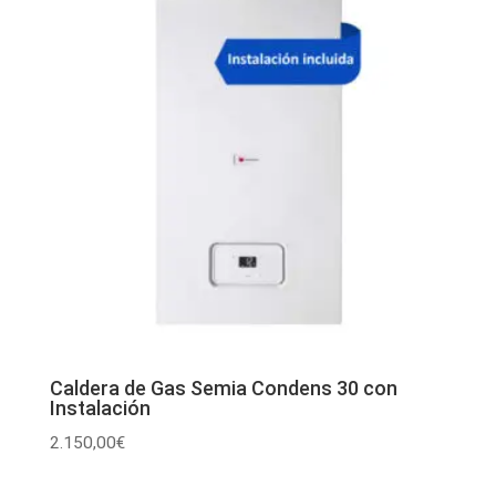
1.900,00€.
1.800,00€.
Caldera de Gas Semia Condens 30 con
Instalación
2.150,00
€