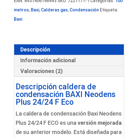
EAN:
8431406146443
SKU:
7221171-1
Categorías:
100
24/24
metros
,
Baxi
,
Calderas gas
,
Condensación
Etiqueta:
F
Baxi
Eco
+
Instalación
Descripción
cantidad
Información adicional
Valoraciones (2)
Descripción caldera de
condensación BAXI Neodens
Plus 24/24 F Eco
La caldera de condensación Baxi Neodens
Plus 24/24 F ECO es una
versión mejorada
de su anterior modelo. Está diseñada para