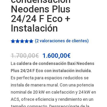
Neodens Plus
24/24 F Eco +
Instalación
(
2
valoraciones de clientes)
Valorado
2
con
5.00
de
El
El
1.700,00
€
1.600,00
€
5 en base
a
precio
precio
La
caldera de condensación Baxi Neodens
valoracione
original
actual
s de
Plus 24/24 F Eco con instalación incluida
.
clientes
era:
es:
Es perfecta para espacios reducidos se
1.700,00€.
1.600,00€.
instala de manera mural. Con una potencia
nominal de 20 kW en calefacción y 24 kW en
ACS, ofrece eficiencia y rendimiento en un
tamaño compacto. Despreocúpate de la