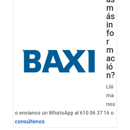
m
ás
in
fo
r
m
ac
ió
n?
Llá
ma
nos
o envíanos un WhatsApp al 610 06 37 16 o
consúltenos