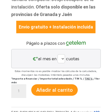
instalación.
Oferta solo disponible en las
provincias de Granada y Jaén
Envio gratuito + Instalación incluida
Págalo a plazos con
€*
al mes en
cuotas
Estos momentos no es posible mostrar los cálculos de la calculadora,
disculpen las molestias. Inténtelo pasados unos minutos.
*Importe a financiar
/
Importe total adeudado
/
TIN
%
/
TAE
%
/
Ver
más
Caldera
Añadir al carrito
condensación
Neodens
Plus