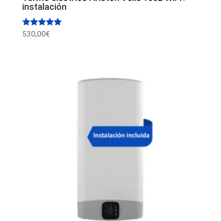
instalación
Valorado
530,00
€
con
5.00
de 5