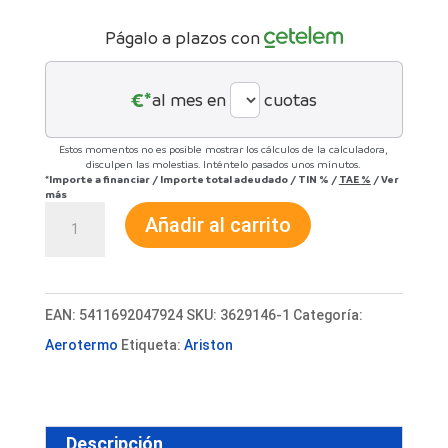
Págalo a plazos con
€*
al mes en
cuotas
Estos momentos no es posible mostrar los cálculos de la calculadora,
disculpen las molestias. Inténtelo pasados unos minutos.
*Importe a financiar
/
Importe total adeudado
/
TIN
%
/
TAE
%
/
Ver
más
Aerotermo
Añadir al carrito
ACS
Ariston
Nuos
EAN:
5411692047924
SKU:
3629146-1
Categoría:
Plus
Aerotermo
Etiqueta:
Ariston
S2
WiFi
150
Descripción