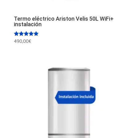
Termo eléctrico Ariston Velis 50L WiFi+
instalación
Valorado
490,00
€
con
5.00
de 5