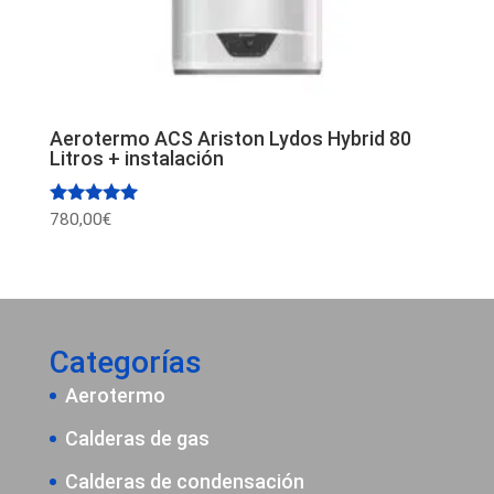
Aerotermo ACS Ariston Lydos Hybrid 80
Litros + instalación
Valorado
780,00
€
con
5.00
de 5
Categorías
Aerotermo
Calderas de gas
Calderas de condensación