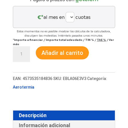
€*
al mes en
cuotas
Estos momentos no es posible mostrar los cálculos de la calculadora,
disculpen las molestias. Inténtelo pasados unos minutos.
*Importe a financiar
/
Importe total adeudado
/
TIN
%
/
TAE
%
/
Ver
más
Aerotermia
Añadir al carrito
Daikin
Altherma
3
EAN:
4573535184836
SKU:
EBLA06E3V3
Categoría:
M
Aerotermia
6kW
Monobloc
cantidad
Descripción
Información adicional