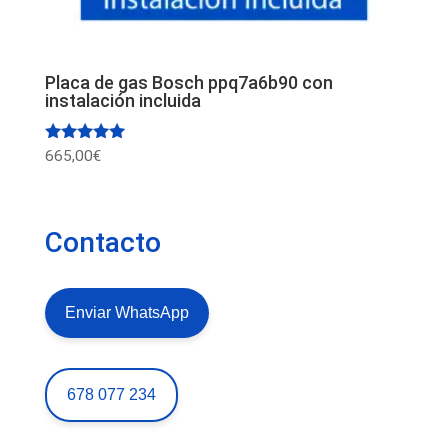
Placa de gas Bosch ppq7a6b90 con
instalación incluida
Valorado
665,00
€
con
5.00
de 5
Contacto
Enviar WhatsApp
678 077 234