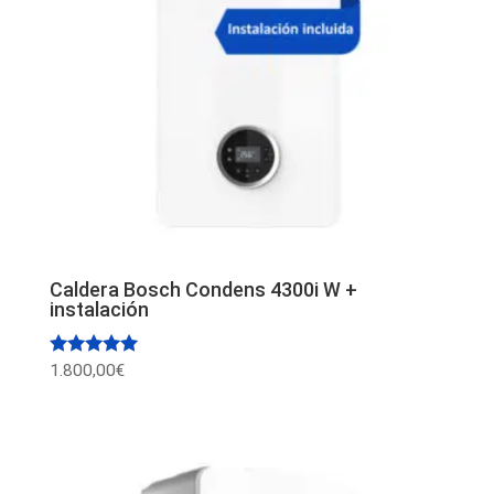
Caldera Bosch Condens 4300i W +
instalación
Valorado
1.800,00
€
con
5.00
de 5