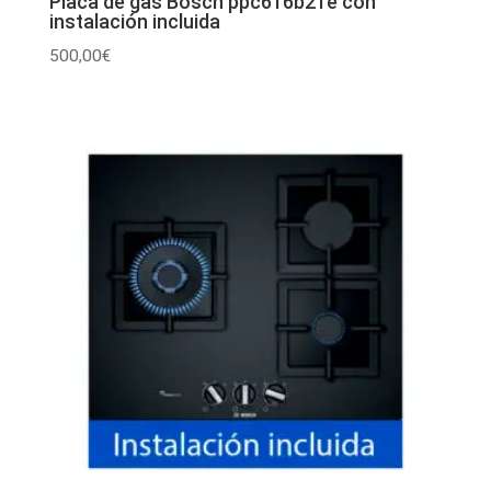
Placa de gas Bosch ppc616b21e con
instalación incluida
500,00
€